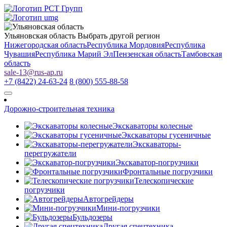
Ульяновская область
Выбрать другой регион
Нижегородская область
Республика Мордовия
Республика
Чувашия
Республика Марий Эл
Пензенская область
Тамбовская
область
sale-13
@
rus-ap.ru
+7 (8422) 24-63-24
8 (800) 555-88-58
Дорожно-строительная техника
Экскаваторы колесные
Экскаваторы гусеничные
Экскаваторы-
перегружатели
Экскаватор-погрузчики
Фронтальные погрузчики
Телескопические
погрузчики
Автогрейдеры
Мини-погрузчики
Бульдозеры
Другая спецтехника