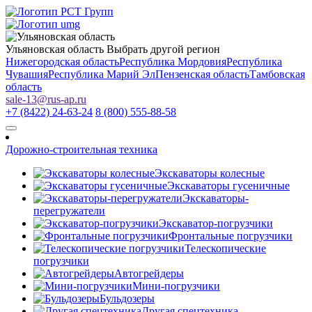
Ульяновская область
Выбрать другой регион
Нижегородская область
Республика Мордовия
Республика
Чувашия
Республика Марий Эл
Пензенская область
Тамбовская
область
sale-13
@
rus-ap.ru
+7 (8422) 24-63-24
8 (800) 555-88-58
Дорожно-строительная техника
Экскаваторы колесные
Экскаваторы гусеничные
Экскаваторы-
перегружатели
Экскаватор-погрузчики
Фронтальные погрузчики
Телескопические
погрузчики
Автогрейдеры
Мини-погрузчики
Бульдозеры
Другая спецтехника