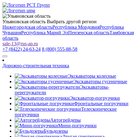
Ульяновская область
Выбрать другой регион
Нижегородская область
Республика Мордовия
Республика
Чувашия
Республика Марий Эл
Пензенская область
Тамбовская
область
sale-13
@
rus-ap.ru
+7 (8422) 24-63-24
8 (800) 555-88-58
Дорожно-строительная техника
Экскаваторы колесные
Экскаваторы гусеничные
Экскаваторы-
перегружатели
Экскаватор-погрузчики
Фронтальные погрузчики
Телескопические
погрузчики
Автогрейдеры
Мини-погрузчики
Бульдозеры
Другая спецтехника