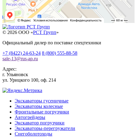
© 2026 OOO «
РСТ Групп
»
Официальный дилер по поставке спецтехники
+7 (8422) 24-63-24
8 (800) 555-88-58
sale-13
@
rus-ap.ru
Адрес:
г.
Ульяновск
ул. Урицкого 100, оф. 214
Экскаваторы гусеничные
Экскаваторы колесные
Фронтальные погрузчики
Автогрейдеры
Экскаватор погрузчики
Экскаваторы-перегружатели
Снегоболотоходы