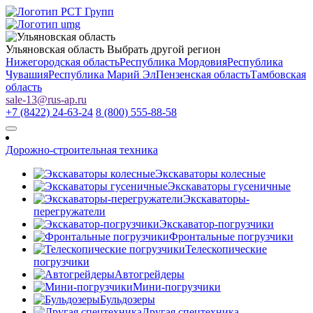
Ульяновская область
Выбрать другой регион
Нижегородская область
Республика Мордовия
Республика
Чувашия
Республика Марий Эл
Пензенская область
Тамбовская
область
sale-13
@
rus-ap.ru
+7 (8422) 24-63-24
8 (800) 555-88-58
Дорожно-строительная техника
Экскаваторы колесные
Экскаваторы гусеничные
Экскаваторы-
перегружатели
Экскаватор-погрузчики
Фронтальные погрузчики
Телескопические
погрузчики
Автогрейдеры
Мини-погрузчики
Бульдозеры
Другая спецтехника