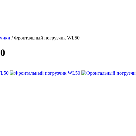
зчики
/
Фронтальный погрузчик WL50
0