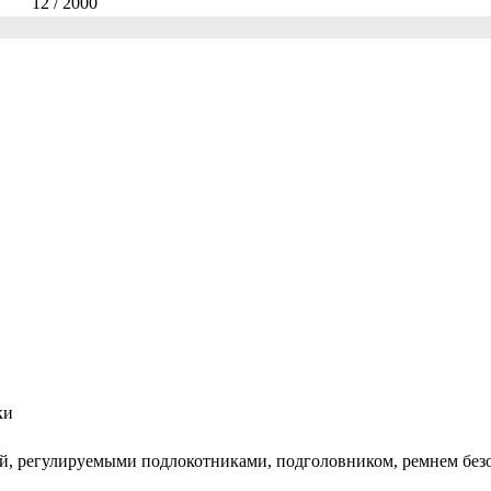
12 / 2000
ки
ой, регулируемыми подлокотниками, подголовником, ремнем без