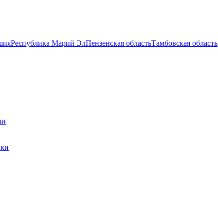
шия
Республика Марий Эл
Пензенская область
Тамбовская область
ли
ики