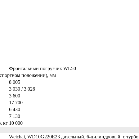
Фронтальный погрузчик WL50
нспортном положении), мм
8 005
3 030 / 3 026
3 600
17 700
6 430
7 130
, кг
10 000
Weichai, WD10G220E23 дизельный, 6-цилиндровый, с турбон