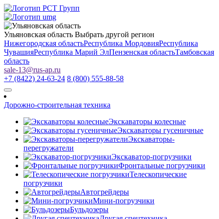
Ульяновская область
Выбрать другой регион
Нижегородская область
Республика Мордовия
Республика
Чувашия
Республика Марий Эл
Пензенская область
Тамбовская
область
sale-13
@
rus-ap.ru
+7 (8422) 24-63-24
8 (800) 555-88-58
Дорожно-строительная техника
Экскаваторы колесные
Экскаваторы гусеничные
Экскаваторы-
перегружатели
Экскаватор-погрузчики
Фронтальные погрузчики
Телескопические
погрузчики
Автогрейдеры
Мини-погрузчики
Бульдозеры
Другая спецтехника