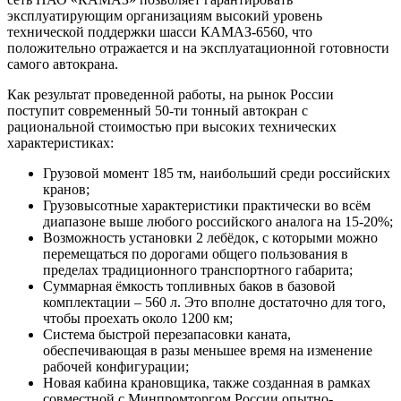
эксплуатирующим организациям высокий уровень
технической поддержки шасси КАМАЗ-6560, что
положительно отражается и на эксплуатационной готовности
самого автокрана.
Как результат проведенной работы, на рынок России
поступит современный 50-ти тонный автокран с
рациональной стоимостью при высоких технических
характеристиках:
Грузовой момент 185 тм, наибольший среди российских
кранов;
Грузовысотные характеристики практически во всём
диапазоне выше любого российского аналога на 15-20%;
Возможность установки 2 лебёдок, с которыми можно
перемещаться по дорогами общего пользования в
пределах традиционного транспортного габарита;
Суммарная ёмкость топливных баков в базовой
комплектации – 560 л. Это вполне достаточно для того,
чтобы проехать около 1200 км;
Система быстрой перезапасовки каната,
обеспечивающая в разы меньшее время на изменение
рабочей конфигурации;
Новая кабина крановщика, также созданная в рамках
совместной с Минпромторгом России опытно-