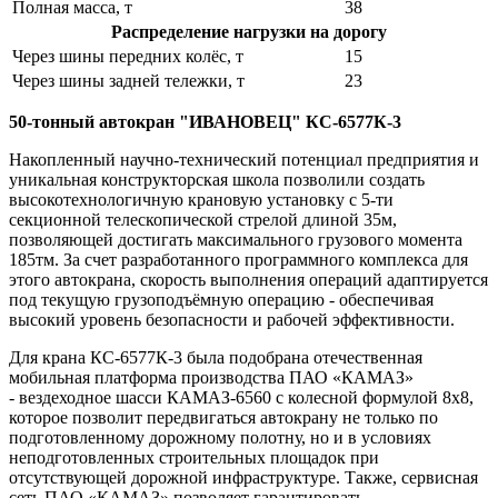
Полная масса, т
38
Распределение нагрузки на дорогу
Через шины передних колёс, т
15
Через шины задней тележки, т
23
50-тонный автокран "ИВАНОВЕЦ" КС-6577К-3
Накопленный научно-технический потенциал предприятия и
уникальная конструкторская школа позволили создать
высокотехнологичную крановую установку с 5-ти
секционной телескопической стрелой длиной 35м,
позволяющей достигать максимального грузового момента
185тм. За счет разработанного программного комплекса для
этого автокрана, скорость выполнения операций адаптируется
под текущую грузоподъёмную операцию - обеспечивая
высокий уровень безопасности и рабочей эффективности.
Для крана КС-6577К-3 была подобрана отечественная
мобильная платформа производства ПАО «КАМАЗ»
- вездеходное шасси КАМАЗ-6560 с колесной формулой 8х8,
которое позволит передвигаться автокрану не только по
подготовленному дорожному полотну, но и в условиях
неподготовленных строительных площадок при
отсутствующей дорожной инфраструктуре. Также, сервисная
сеть ПАО «КАМАЗ» позволяет гарантировать