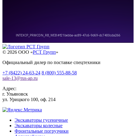
© 2026 OOO «
РСТ Групп
»
Официальный дилер по поставке спецтехники
+7 (8422) 24-63-24
8 (800) 555-88-58
sale-13
@
rus-ap.ru
Адрес:
г.
Ульяновск
ул. Урицкого 100, оф. 214
Экскаваторы гусеничные
Экскаваторы колесные
Фронтальные погрузчики