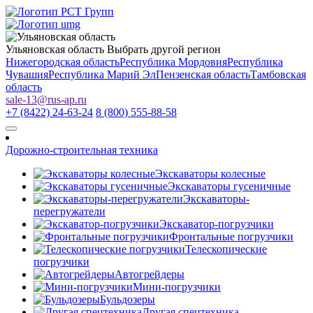
Ульяновская область
Выбрать другой регион
Нижегородская область
Республика Мордовия
Республика
Чувашия
Республика Марий Эл
Пензенская область
Тамбовская
область
sale-13
@
rus-ap.ru
+7 (8422) 24-63-24
8 (800) 555-88-58
Дорожно-строительная техника
Экскаваторы колесные
Экскаваторы гусеничные
Экскаваторы-
перегружатели
Экскаватор-погрузчики
Фронтальные погрузчики
Телескопические
погрузчики
Автогрейдеры
Мини-погрузчики
Бульдозеры
Другая спецтехника