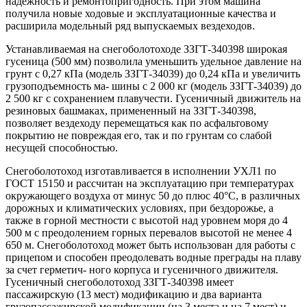
надежность и ремонтопригодность. При этом машина
получила новые ходовые и эксплуатационные качества и
расширила модельный ряд выпускаемых вездеходов.
Устанавливаемая на снегоболотоходе ЗЗГТ-340398 широкая
гусеница (500 мм) позволила уменьшить удельное давление на
грунт с 0,27 кПа (модель ЗЗГТ-34039) до 0,24 кПа и увеличить
грузоподъемность ма- шины с 2 000 кг (модель ЗЗГТ-34039) до
2 500 кг с сохранением плавучести. Гусеничный движитель на
резиновых башмаках, примененный на ЗЗГТ-340398,
позволяет вездеходу перемещаться как по асфальтовому
покрытию не повреждая его, так и по грунтам со слабой
несущей способностью.
Снегоболотоход изготавливается в исполнении УХЛ1 по
ГОСТ 15150 и рассчитан на эксплуатацию при температурах
окружающего воздуха от минус 50 до плюс 40°С, в различных
дорожных и климатических условиях, при бездорожье, а
также в горной местности с высотой над уровнем моря до 4
500 м с преодолением горных перевалов высотой не менее 4
650 м. Снегоболотоход может быть использован для работы с
прицепом и способен преодолевать водные преграды на плаву
за счет герметич- ного корпуса и гусеничного движителя.
Гусеничный снегоболотоход ЗЗГТ-340398 имеет
пассажирскую (13 мест) модификацию и два варианта
грузопассажирской модификации (на 3 места и на 7 мест) и