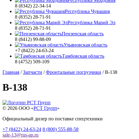
Республика Мордовия
8 (8342) 22-34-14
Республика Чувашия
8 (8352) 28-71-91
Республика Марий Эл
8 (8352) 28-71-91
Пензенская область
8 (8412) 99-88-09
Ульяновская область
+7 (8422) 24-63-24
Тамбовская область
8 (4752) 509-109
Главная
/
Запчасти
/
Фронтальные погрузчики
/
В-138
В-138
© 2026 OOO «
РСТ Групп
»
Официальный дилер по поставке спецтехники
+7 (8422) 24-63-24
8 (800) 555-88-58
sale-13
@
rus-ap.ru