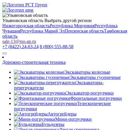
Ульяновская область
Выбрать другой регион
Нижегородская область
Республика Мордовия
Республика
Чувашия
Республика Марий Эл
Пензенская область
Тамбовская
область
sale-13
@
rus-ap.ru
+7 (8422) 24-63-24
8 (800) 555-88-58
Дорожно-строительная техника
Экскаваторы колесные
Экскаваторы гусеничные
Экскаваторы-
перегружатели
Экскаватор-погрузчики
Фронтальные погрузчики
Телескопические
погрузчики
Автогрейдеры
Мини-погрузчики
Бульдозеры
Другая спецтехника